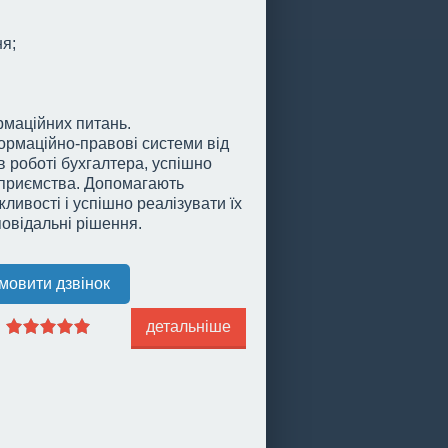
ня;
ормаційних питань.
ормаційно-правові системи від
в роботі бухгалтера, успішно
дприємства. Допомагають
ливості і успішно реалізувати їх
повідальні рішення.
мовити дзвінок
детальніше