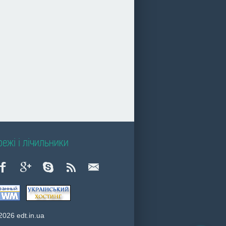
ежі і лічильники
2026 edt.in.ua