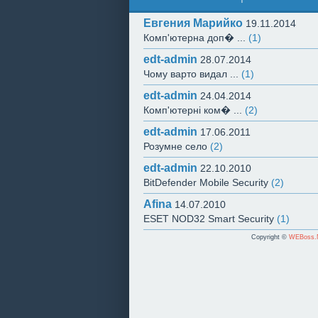
Евгения Марийко
19.11.2014
Комп'ютерна доп� ...
(1)
edt-admin
28.07.2014
Чому варто видал ...
(1)
edt-admin
24.04.2014
Комп'ютерні ком� ...
(2)
edt-admin
17.06.2011
Розумне село
(2)
edt-admin
22.10.2010
BitDefender Mobile Security
(2)
Afina
14.07.2010
ESET NOD32 Smart Security
(1)
Copyright ©
WEBoss.