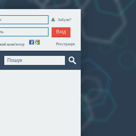
Забули?
Вхід
Реєстрація
ий комп'ютер