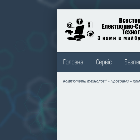
edt.in.ua
Головна
Сервіс
Безпе
Комп'ютерні технології
»
Програми
»
Ком