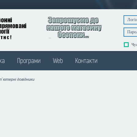
Чуж
ка
Програми
Web
Контакти
п`ютерні довідники