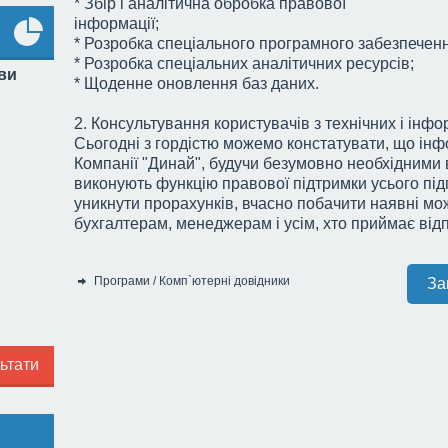
* Збір і аналітична обробка правової
інформації;
* Розробка спеціального програмного забезпечен
Усі
* Розробка спеціальних аналітичних ресурсів;
ви
* Щоденне оновлення баз даних.
опитування
2. Консультування користувачів з технічних і інф
Сьогодні з гордістю можемо констатувати, що інф
Компанії "Динай", будучи безумовно необхідними 
виконують функцію правової підтримки усього пі
уникнути прорахунків, вчасно побачити наявні мож
бухгалтерам, менеджерам і усім, хто приймає від
Програми
/
Комп`ютерні довідники
За
Категорія:
ьтати