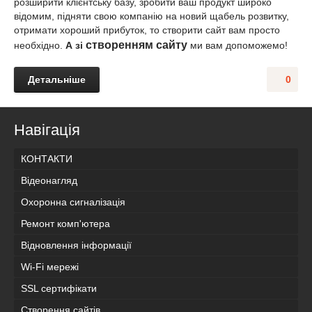
розширити клієнтську базу, зробити ваш продукт широко
відомим, підняти свою компанію на новий щабель розвитку,
отримати хороший прибуток, то створити сайт вам просто
створенням сайту
необхідно.
А зі
ми вам допоможемо!
Детальніше
0
Навігація
КОНТАКТИ
Відеонагляд
Охоронна сигналізація
Ремонт комп'ютера
Відновлення інформації
Wi-Fi мережі
SSL сертифікати
Створення сайтів