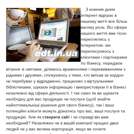
З кожним днем
Інтернет відіграє в
нашому житті все більш
вагому роль. Всі сфери
нашого життя вже тісно
переплелись з
Інтернетом: ми
переписуємось з
клієнтами і партнерами
по бізнесу, передаєм
вітання зі святами, ділимось враженнями і переживаннями з
рідними і друзями, спілкуємось з тими, хто виїхав за кордон
чи перебуває у відрядженні, працюємо з віртуальними
бібліотеками, шукаєм інформацію і використовуєм її в бізнесі
незалежно від сфери діяльності. І так само як ви шукаєте
необхідну для вас продукцію чи послуги (щоб знайти
найоптимальніші рішення для свого бізнесу), так і ваші
потенційні клієнти можуть дізнатись про вас, ваші послуги та
продукцію. Але як
і чи справді він вам
створити сайт
необхідний? Незалежно чи в вашій компанії працює двоє
людей чи у вас велика корпорація, якщо ви хочете