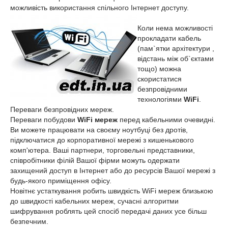
можливість використання спільного Інтернет доступу.
Коли нема можливості
прокладати кабель
(пам`ятки архітектури ,
відстань між об`єктами
тощо) можна
скористатися
безпровідними
технологіями
WiFi
.
Переваги безпровідних мереж.
Переваги побудови
WiFi мереж
перед кабельними очевидні.
Ви можете працювати на своєму ноутбуці без дротів,
підключатися до корпоративної мережі з кишенькового
комп'ютера. Ваші партнери, торговельні представники,
співробітники філій Вашої фірми можуть одержати
захищений доступ в Інтернет або до ресурсів Вашої мережі з
будь-якого приміщення офісу.
Новітнє устаткування робить швидкість WiFi мереж близькою
до швидкості кабельних мереж, сучасні алгоритми
шифрування роблять цей спосіб передачі даних усе більш
безпечним.