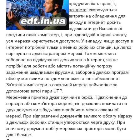
продуктивність праці, і,
по-третє
, скорочуються
витрати на обладнання для
виходу в Інтернет, досить
підключити до Всесвітньої
павутини один комп'ютер, і, при відповідній ширині каналу,
уся мережа користується доступом. У випадку, якщо доступ в
Інтернет потрібний тільки з певних робочих станцій, це легко
вирішується адміністратором мережі. Також можлива
заборона на відвідування деяких зон в Інтернет, які не
потрібні для роботи або містять потенційну погрозу
зараження шкідливими вірусами, заборона деяких програм
обміну миттєвими повідомленнями та інші обмеження.
Зв'язані комп'ютери в локальній мережі найчастіше за
допомогою витої пари UTP.
Мережевий принтер дуже зручний в офісі. Підключений до
сервера або комп'ютера мережі, він дозволяє посилати на
друк документи з будь-якого робочого місця локальної
мережі. При відправленні документів великого обсягу відразу
з декількох робочих станцій утворюється черга друку. При
значному документообігу мережевих принтерів може бути
два і більше.