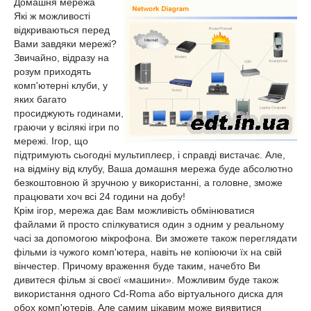
Домашня мережа
Які ж можливості
відкриваються перед
Вами завдяки мережі?
Звичайно, відразу на
розум приходять
комп'ютерні клуби, у
яких багато
просиджують годинами,
граючи у всілякі ігри по
мережі. Ігор, що
підтримують сьогодні мультиплеєр, і справді вистачає. Але,
на відміну від клубу, Ваша домашня мережа буде абсолютно
безкоштовною й зручною у використанні, а головне, зможе
працювати хоч всі 24 години на добу!
Крім ігор, мережа дає Вам можливість обмінюватися
файлами й просто спілкуватися один з одним у реальному
часі за допомогою мікрофона. Ви зможете також переглядати
фільми із чужого комп'ютера, навіть не копіюючи їх на свій
вінчестер. Причому враження буде таким, начебто Ви
дивитеся фільм зі своєї «машини». Можливим буде також
використання одного Cd-Romа або віртуального диска для
обох комп'ютерів. Але самим цікавим може виявитися