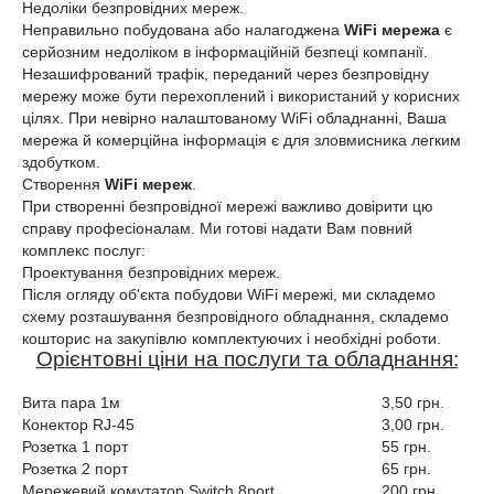
Недоліки безпровідних мереж.
Неправильно побудована або налагоджена
WiFi мережа
є
серйозним недоліком в інформаційній безпеці компанії.
Незашифрований трафік, переданий через безпровідну
мережу може бути перехоплений і використаний у корисних
цілях. При невірно налаштованому WiFi обладнанні, Ваша
мережа й комерційна інформація є для зловмисника легким
здобутком.
Створення
WiFi мереж
.
При створенні безпровідної мережі важливо довірити цю
справу професіоналам. Ми готові надати Вам повний
комплекс послуг:
Проектування безпровідних мереж.
Після огляду об'єкта побудови WiFi мережі, ми складемо
схему розташування безпровідного обладнання, складемо
кошторис на закупівлю комплектуючих і необхідні роботи.
Орієнтовні ціни на послуги та обладнання:
Вита пара 1м
3,50 грн.
Конектор RJ-45
3,00 грн.
Розетка 1 порт
55 грн.
Розетка 2 порт
65 грн.
Мережевий комутатор Switch 8port
200 грн.