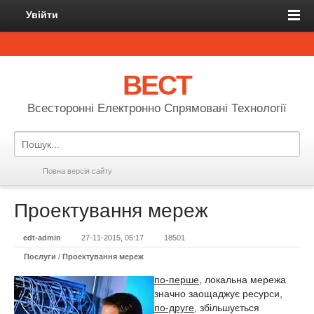
Увійти
ВЕСТ
Всесторонні Електронно Спрямовані Технології
Повна версія сайту
Проектування мереж
edt-admin
27-11-2015, 05:17
18501
Послуги
/
Проектування мереж
по-перше
, локальна мережа
значно заощаджує ресурси,
по-друге
, збільшується